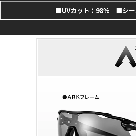
■UVカット：98% ■シ