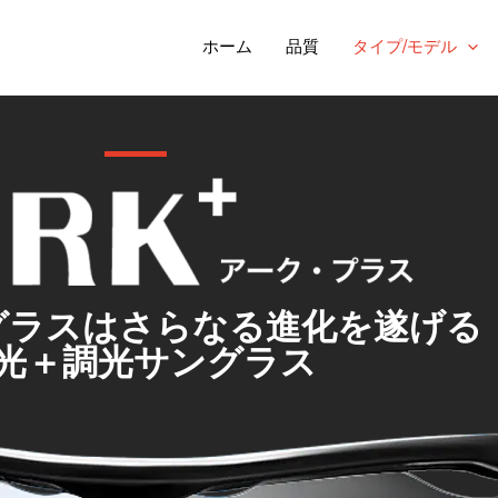
ホーム
品質
タイプ/モデル
グラスはさらなる進化を遂げる
光＋調光サングラス