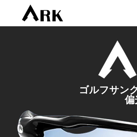
内
容
を
ス
キ
ッ
プ
ゴルフサン
偏