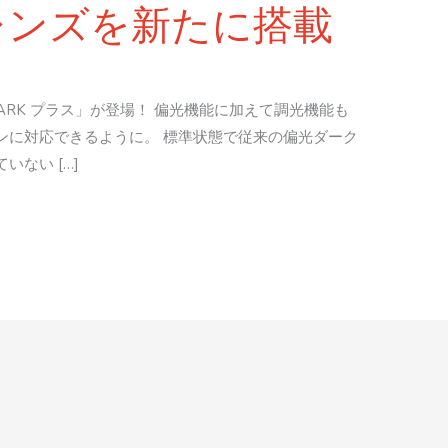
レンズを新たに搭載
ARK プラス」が登場！ 偏光機能に加えて調光機能も
ンに対応できるように。 標準状態で従来の偏光ダーク
ない […]