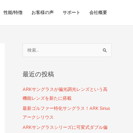
性能/特徴
お客様の声
サポート
会社概要
検
索
対
最近の投稿
象
:
ARKサングラスが偏光調光レンズという高
機能レンズを新たに搭載
最新ゴルファー特化サングラス！ARK Sirius
アークシリウス
ARKサングラスシリーズに可変式ダブル偏