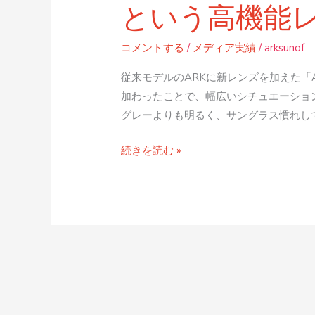
という高機能
ン
グ
ラ
コメントする
/
メディア実績
/
arksunof
ス
従来モデルのARKに新レンズを加えた「
が
加わったことで、幅広いシチュエーショ
偏
グレーよりも明るく、サングラス慣れしてい
光
調
続きを読む »
光
レ
ン
ズ
と
い
う
高
機