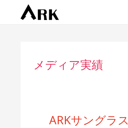
内
容
を
ス
キ
ッ
プ
メディア実績
ARKサングラ
ARK
サ