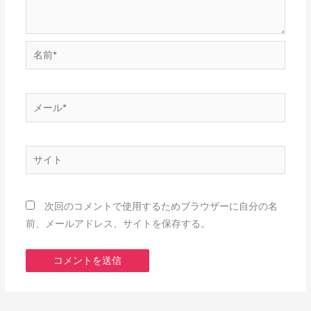
名
前
*
メ
ー
ル
*
サ
イ
ト
次回のコメントで使用するためブラウザーに自分の名
前、メールアドレス、サイトを保存する。