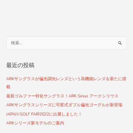
検
索
対
最近の投稿
象
:
ARKサングラスが偏光調光レンズという高機能レンズを新たに搭
載
最新ゴルファー特化サングラス！ARK Sirius アークシリウス
ARKサングラスシリーズに可変式ダブル偏光ゴーグルが新登場
JAPAN GOLF FAIR2022に出展しました！
ARKシリーズ新モデルのご案内