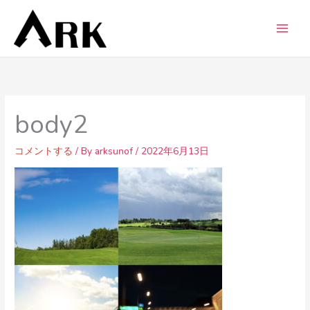
内
容
を
ス
キ
ッ
プ
body2
コメントする
/ By
arksunof
/
2022年6月13日