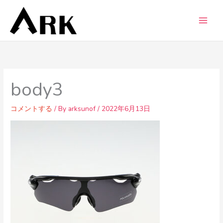
内
容
を
ス
キ
ッ
プ
body3
コメントする
/ By
arksunof
/
2022年6月13日