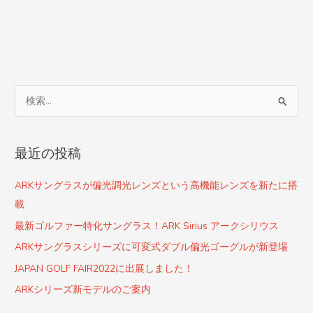
検
索
対
最近の投稿
象
:
ARKサングラスが偏光調光レンズという高機能レンズを新たに搭
載
最新ゴルファー特化サングラス！ARK Sirius アークシリウス
ARKサングラスシリーズに可変式ダブル偏光ゴーグルが新登場
JAPAN GOLF FAIR2022に出展しました！
ARKシリーズ新モデルのご案内