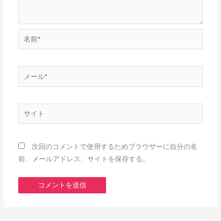
名
前
*
メ
ー
ル
*
サ
イ
ト
次回のコメントで使用するためブラウザーに自分の名
前、メールアドレス、サイトを保存する。