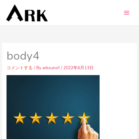
内
容
を
ス
キ
ッ
プ
body4
コメントする
/ By
arksunof
/
2022年6月13日