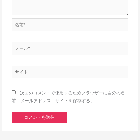
名
前
*
メ
ー
ル
*
サ
イ
ト
次回のコメントで使用するためブラウザーに自分の名
前、メールアドレス、サイトを保存する。