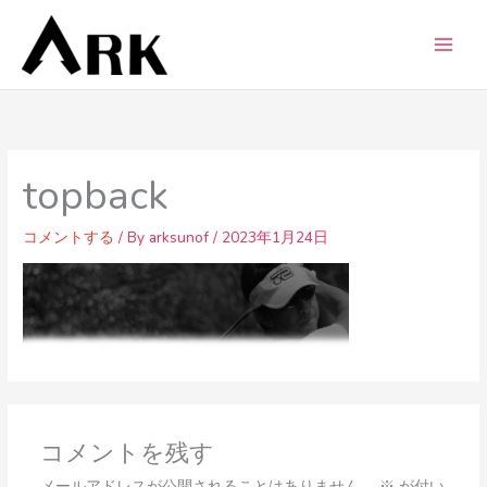
内
容
を
ス
キ
ッ
プ
topback
コメントする
/ By
arksunof
/
2023年1月24日
コメントを残す
メールアドレスが公開されることはありません。
※
が付い