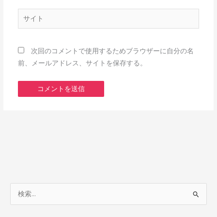
ル
*
サ
イ
ト
次回のコメントで使用するためブラウザーに自分の名
前、メールアドレス、サイトを保存する。
検
索