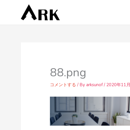
内
容
を
ス
キ
ッ
プ
88.png
コメントする
/ By
arksunof
/
2020年11