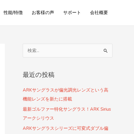
性能/特徴
お客様の声
サポート
会社概要
検
索
対
最近の投稿
象
:
ARKサングラスが偏光調光レンズという高
機能レンズを新たに搭載
最新ゴルファー特化サングラス！ARK Sirius
アークシリウス
ARKサングラスシリーズに可変式ダブル偏