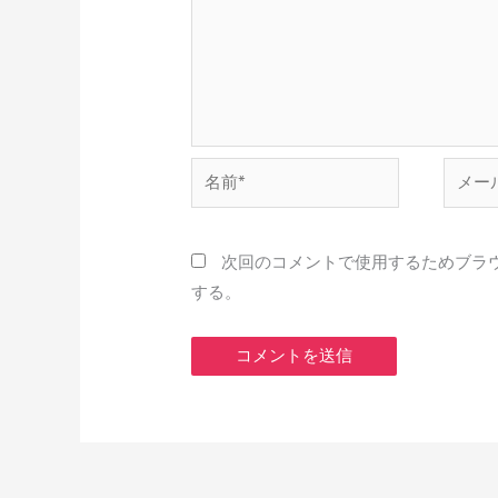
名
メ
前
ー
*
ル
*
次回のコメントで使用するためブラ
する。