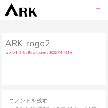
内
容
を
ス
キ
ッ
プ
ARK-rogo2
コメントする
/ By
arksunof
/
2022年6月13日
コメントを残す