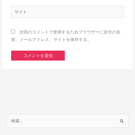
ル
*
サ
イ
ト
次回のコメントで使用するためブラウザーに自分の名
前、メールアドレス、サイトを保存する。
検
索