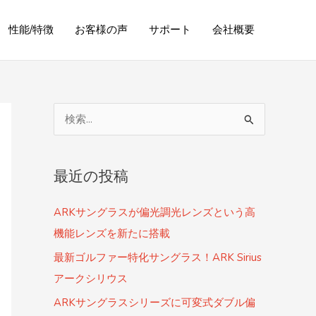
性能/特徴
お客様の声
サポート
会社概要
検
索
対
最近の投稿
象
:
ARKサングラスが偏光調光レンズという高
機能レンズを新たに搭載
最新ゴルファー特化サングラス！ARK Sirius
アークシリウス
ARKサングラスシリーズに可変式ダブル偏