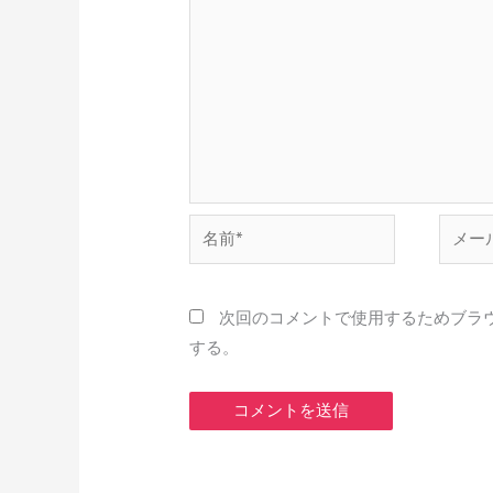
名
メ
前
ー
*
ル
*
次回のコメントで使用するためブラ
する。