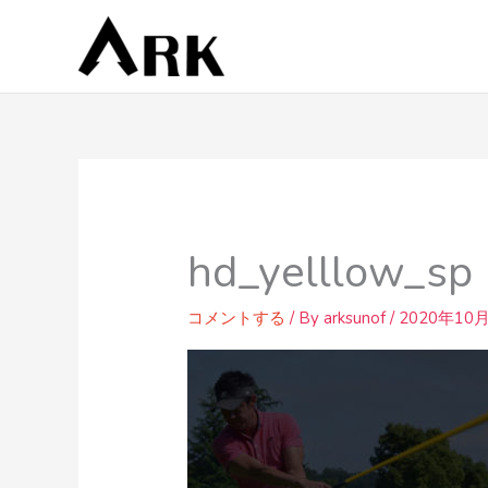
内
容
を
ス
キ
ッ
プ
hd_yelllow_sp
コメントする
/ By
arksunof
/
2020年10