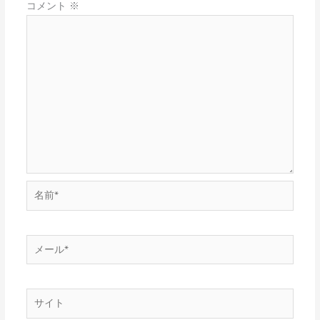
コメント
※
名
前
*
メ
ー
ル
*
サ
イ