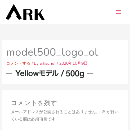
内
容
を
ス
キ
ッ
プ
model500_logo_ol
コメントする
/ By
arksunof
/
2020年10月9日
コメントを残す
メールアドレスが公開されることはありません。
※
が付い
ている欄は必須項目です