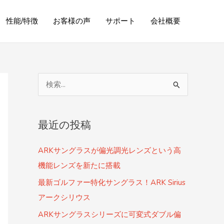
性能/特徴
お客様の声
サポート
会社概要
検
索
対
最近の投稿
象
:
ARKサングラスが偏光調光レンズという高
機能レンズを新たに搭載
最新ゴルファー特化サングラス！ARK Sirius
アークシリウス
ARKサングラスシリーズに可変式ダブル偏