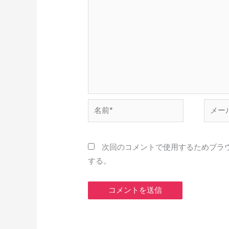
名
メ
前
ー
*
ル
*
次回のコメントで使用するためブラ
する。