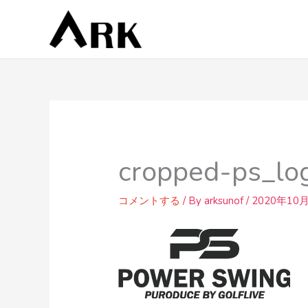
内
容
を
ス
キ
ッ
プ
cropped-ps_lo
コメントする
/ By
arksunof
/
2020年10