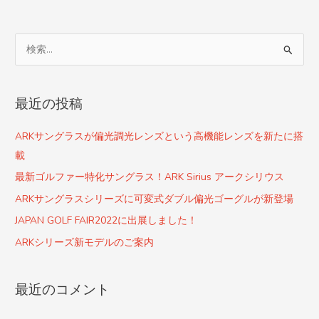
検
索
対
最近の投稿
象
:
ARKサングラスが偏光調光レンズという高機能レンズを新たに搭
載
最新ゴルファー特化サングラス！ARK Sirius アークシリウス
ARKサングラスシリーズに可変式ダブル偏光ゴーグルが新登場
JAPAN GOLF FAIR2022に出展しました！
ARKシリーズ新モデルのご案内
最近のコメント