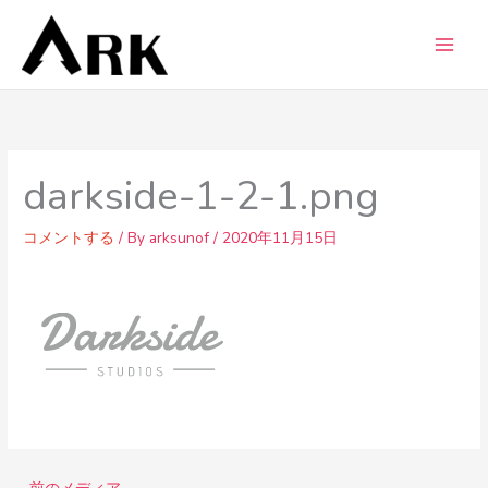
内
容
を
ス
キ
ッ
プ
darkside-1-2-1.png
コメントする
/ By
arksunof
/
2020年11月15日