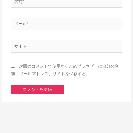
前
*
メ
ー
ル
*
サ
イ
ト
次回のコメントで使用するためブラウザーに自分の名
前、メールアドレス、サイトを保存する。