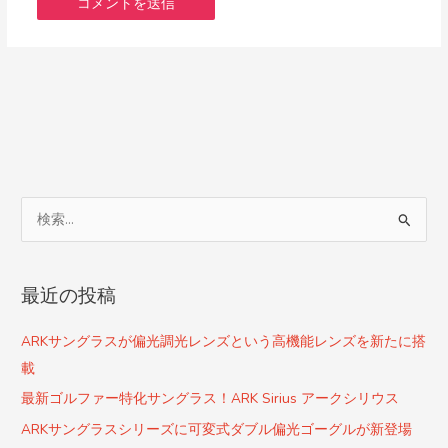
検
索
対
最近の投稿
象
:
ARKサングラスが偏光調光レンズという高機能レンズを新たに搭
載
最新ゴルファー特化サングラス！ARK Sirius アークシリウス
ARKサングラスシリーズに可変式ダブル偏光ゴーグルが新登場