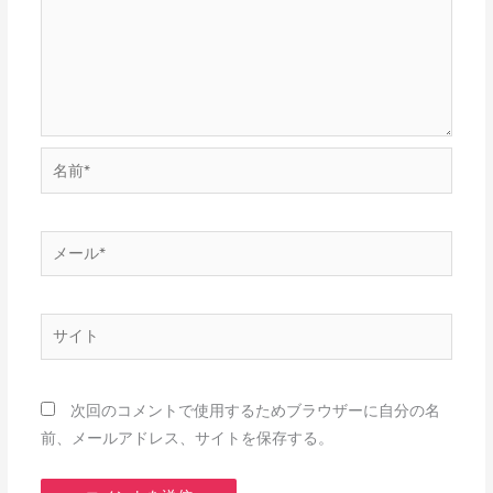
名
前
*
メ
ー
ル
*
サ
イ
ト
次回のコメントで使用するためブラウザーに自分の名
前、メールアドレス、サイトを保存する。