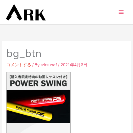
内
容
を
ス
キ
ッ
プ
bg_btn
コメントする
/ By
arksunof
/
2021年4月6日