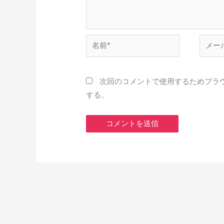
名
メ
前
ー
*
ル
*
次回のコメントで使用するためブラ
する。