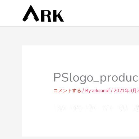
内
容
を
ス
キ
ッ
プ
PSlogo_produc
コメントする
/ By
arksunof
/
2021年3月