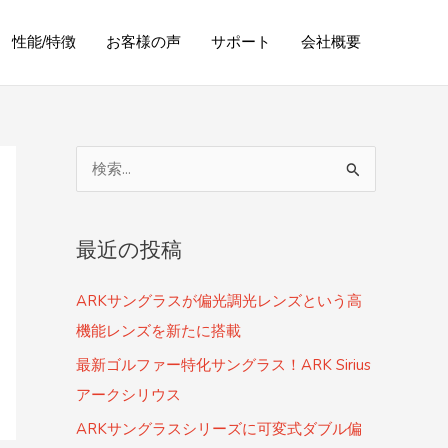
性能/特徴
お客様の声
サポート
会社概要
検
索
対
最近の投稿
象
:
ARKサングラスが偏光調光レンズという高
機能レンズを新たに搭載
最新ゴルファー特化サングラス！ARK Sirius
アークシリウス
ARKサングラスシリーズに可変式ダブル偏