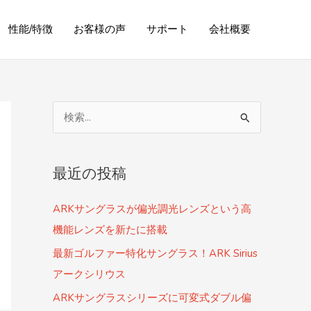
性能/特徴
お客様の声
サポート
会社概要
検
索
対
最近の投稿
象
:
ARKサングラスが偏光調光レンズという高
機能レンズを新たに搭載
最新ゴルファー特化サングラス！ARK Sirius
アークシリウス
ARKサングラスシリーズに可変式ダブル偏