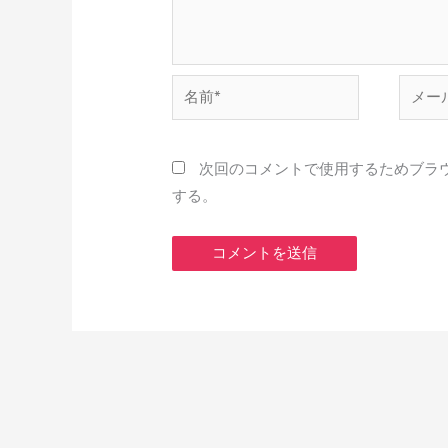
名
メ
前
ー
*
ル
*
次回のコメントで使用するためブラ
する。