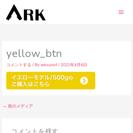
内
容
を
ス
キ
ッ
プ
yellow_btn
コメントする
/ By
arksunof
/
2021年4月6日
←
前のメディア
コメントを残す