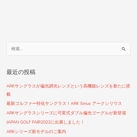
検
索
対
最近の投稿
象
:
ARKサングラスが偏光調光レンズという高機能レンズを新たに搭
載
最新ゴルファー特化サングラス！ARK Sirius アークシリウス
ARKサングラスシリーズに可変式ダブル偏光ゴーグルが新登場
JAPAN GOLF FAIR2022に出展しました！
ARKシリーズ新モデルのご案内