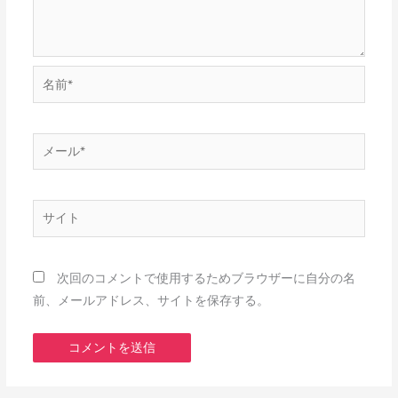
名
前
*
メ
ー
ル
*
サ
イ
ト
次回のコメントで使用するためブラウザーに自分の名
前、メールアドレス、サイトを保存する。