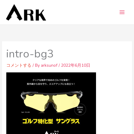
内
容
を
ス
キ
ッ
プ
intro-bg3
コメントする
/ By
arksunof
/
2022年6月10日