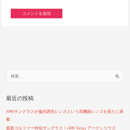
検
索
対
最近の投稿
象
:
ARKサングラスが偏光調光レンズという高機能レンズを新たに搭
載
最新ゴルファー特化サングラス！ARK Sirius アークシリウス