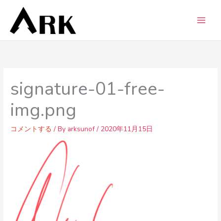
内
容
を
ス
キ
ッ
プ
signature-01-free-
img.png
コメントする
/ By
arksunof
/
2020年11月15日