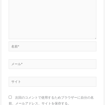
名
前
*
メ
ー
ル
*
サ
イ
ト
次回のコメントで使用するためブラウザーに自分の名
前、メールアドレス、サイトを保存する。